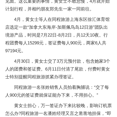
见面。这么重要的事情，黄女士不敢怠慢，4月就开始
计划行程，并相约朋友郑先生一家一同前往。
4月，黄女士等人在同程旅游上海东区徐汇体育馆
店选定一款“加拿大东海岸-加斯佩鸟岛12日游”团队出
境游产品，时间是7月22日-8月2日，共12天10夜。行
程团费每人15299元，签证费每人900元，两家6人共
97194元。
4月30日，黄女士交了3万元预付款，包含她家3个
人的团费和签证费。6月11日付清了尾款，付费时黄女
士特别提醒同程旅游抓紧办理签证。
同程旅游一名张姓销售人员拍着胸脯说：“交了每
人900元的签证费就保证能办下来，不用担心。”
黄女士担心，万一签证办下来比较晚，影响订机票
怎么办?同程旅游一名潘姓经理又言之凿凿地担保，“即